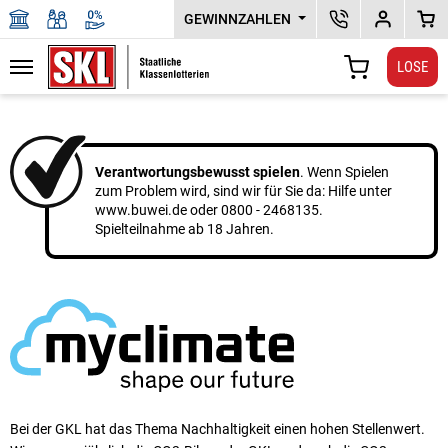
GEWINNZAHLEN
SKL KUNDENSERV
DEPOTPLU
WAR
LOSE
Navigation
WARENKORB
Zu den Hauptinhalten springen
Verantwortungsbewusst spielen
. Wenn Spielen
zum Problem wird, sind wir für Sie da: Hilfe unter
www.buwei.de
oder
0800 - 2468135
.
Spielteilnahme ab 18 Jahren.
Bei der GKL hat das Thema Nachhaltigkeit einen ho­hen Stellen­wert.