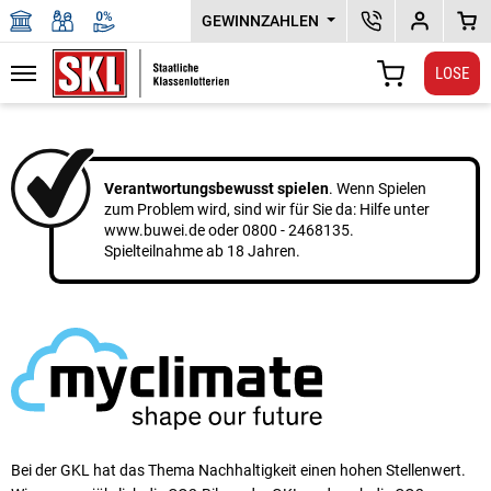
GEWINNZAHLEN
SKL KUNDENSERV
DEPOTPLU
WAR
LOSE
Navigation
WARENKORB
Zu den Hauptinhalten springen
Verantwortungsbewusst spielen
. Wenn Spielen
zum Problem wird, sind wir für Sie da: Hilfe unter
www.buwei.de
oder
0800 - 2468135
.
Spielteilnahme ab 18 Jahren.
Bei der GKL hat das Thema Nachhaltigkeit einen ho­hen Stellen­wert.